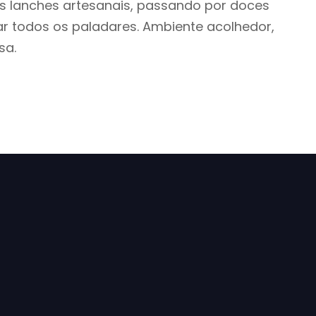
s lanches artesanais, passando por doces
ar todos os paladares. Ambiente acolhedor,
sa.