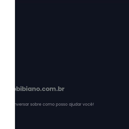
792
iu?
ardobibiano.com.br
mos conversar sobre como posso ajudar você!