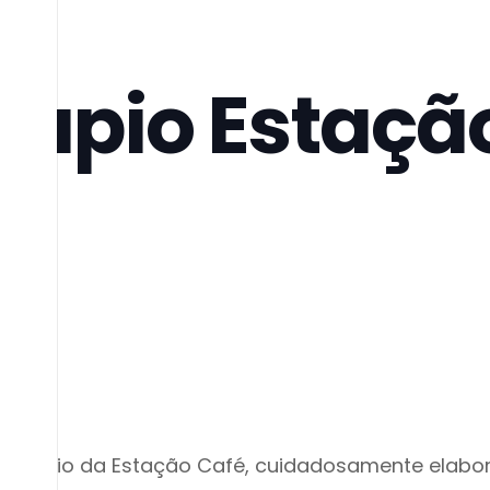
dapio Estaçã
é
cardápio da Estação Café, cuidadosamente elabor